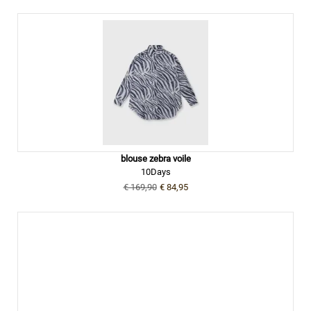
blouse zebra voile
10Days
€ 169,90
€ 84,95