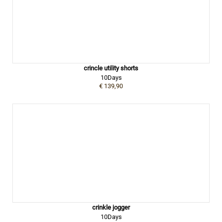
crincle utility shorts
10Days
€ 139,90
crinkle jogger
10Days