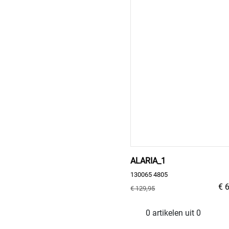
ALARIA_1
130065 4805
€ 
€ 129,95
0 artikelen uit 0