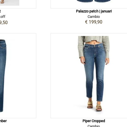
t
Palazzo patch | januari
off
Cambio
€ 199,90
9,50
mber
Piper Cropped
Cambio