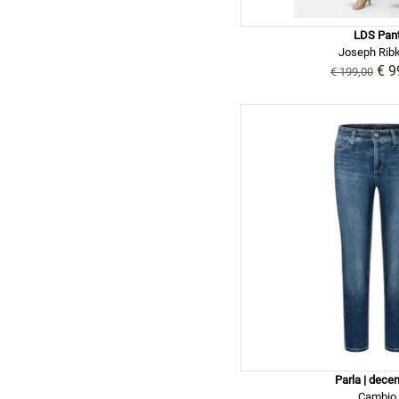
LDS Pan
Joseph Ribk
€ 9
€ 199,00
Parla | dece
Cambio