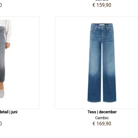
0
€ 159,90
tail | juni
Tess | december
Cambio
0
€ 169,90